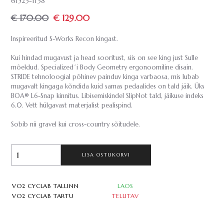
61523-1138
€ 170.00
€ 129.00
Inspireeritud S-Works Recon kingast.
Kui hindad mugavust ja head sooritust, siis on see king just Sulle
mõeldud. Specialized´i Body Geometry ergonoomiline disain.
STRIDE tehnoloogial põhinev painduv kinga varbaosa, mis lubab
mugavalt kingaga kõndida kuid samas pedaalides on tald jäik. Üks
BOA® L6-Snap kinnitus. Libisemiskindel SlipNot tald, jäikuse indeks
6.0. Vett hülgavast materjalist pealispind.
Sobib nii gravel kui cross-country sõitudele.
LISA OSTUKORVI
VO2 CYCLAB TALLINN
LAOS
VO2 CYCLAB TARTU
TELLITAV