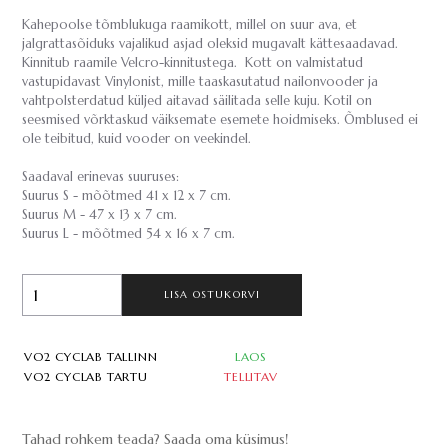
Kahepoolse tõmblukuga raamikott, millel on suur ava, et
jalgrattasõiduks vajalikud asjad oleksid mugavalt kättesaadavad.
Kinnitub raamile Velcro-kinnitustega. Kott on valmistatud
vastupidavast Vinylonist, mille taaskasutatud nailonvooder ja
vahtpolsterdatud küljed aitavad säilitada selle kuju. Kotil on
seesmised võrktaskud väiksemate esemete hoidmiseks. Õmblused ei
ole teibitud, kuid vooder on veekindel.
Saadaval erinevas suuruses:
Suurus S - mõõtmed 41 x 12 x 7 cm.
Suurus M - 47 x 13 x 7 cm.
Suurus L - mõõtmed 54 x 16 x 7 cm.
LISA OSTUKORVI
VO2 CYCLAB TALLINN
LAOS
VO2 CYCLAB TARTU
TELLITAV
Tahad rohkem teada? Saada oma küsimus!