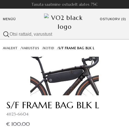
Tasuta saatmine ostudelt alates 75€
MENÜÜ
OSTUKORV (0)
AVALEHT
/
VARUSTUS
/
KOTID
/
S/F FRAME BAG BLK L
S/F FRAME BAG BLK L
41123-6604
€ 100.00