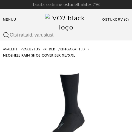
Tasuta saatmine ostudelt alates 75€
MENÜÜ
OSTUKORV (0)
AVALEHT
/
VARUSTUS
/
RIIDED
/
KINGAKATTED
/
NEOSHELL RAIN SHOE COVER BLK XL/XXL