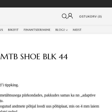
OSTUKORV (0)
US
BIKEFIT
FINANTSEERIMINE
BLOGI
MEIST
 MTB SHOE BLK 44
i tippking. 
metähtsusega piirkondades, pakkudes samas ka nn „adaptive 
ju.
kogutud andmete põhjal loodi uus põhiplaat, mis on 4 mm laiem 
latsi puhul.