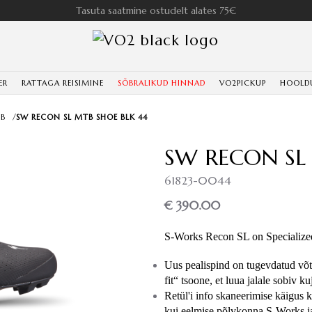
Tasuta saatmine ostudelt alates 75€
ER
RATTAGA REISIMINE
SÕBRALIKUD HINNAD
VO2PICKUP
HOOLD
TB
/
SW RECON SL MTB SHOE BLK 44
SW RECON SL
61823-0044
€ 390.00
S-Works Recon SL on Specialized’
Uus pealispind on tugevdatud võt
fit“ tsoone, et luua jalale sobiv ku
Retül'i info skaneerimise käigus 
kui eelmise põlvkonna S-Works ja