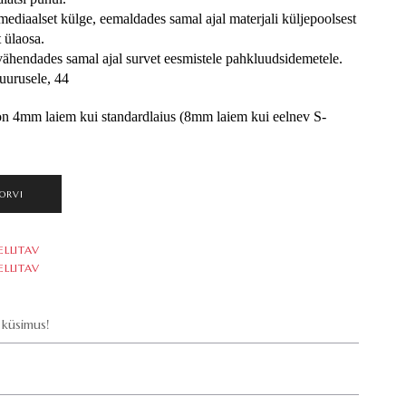
diaalset külge, eemaldades samal ajal materjali küljepoolsest 
 ülaosa. 
hendades samal ajal survet eesmistele pahkluudsidemetele.
uurusele, 44
mm laiem kui standardlaius (8mm laiem kui eelnev S-
ORVI
ELLITAV
ELLITAV
küsimus!