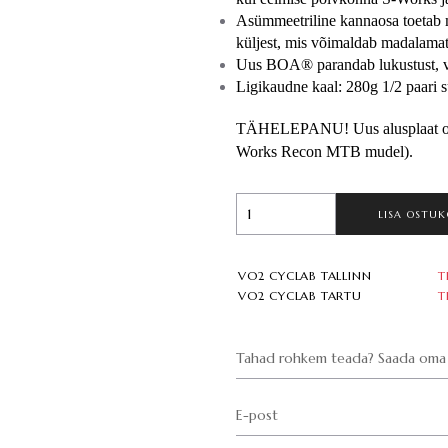
Asümmeetriline kannaosa toetab me
küljest, mis võimaldab madalamat
Uus BOA® parandab lukustust, vä
Ligikaudne kaal: 280g 1/2 paari s
TÄHELEPANU! Uus alusplaat on 4
Works Recon MTB mudel).
LISA OSTUK
VO2 CYCLAB TALLINN
T
VO2 CYCLAB TARTU
T
Tahad rohkem teada? Saada oma 
E-post