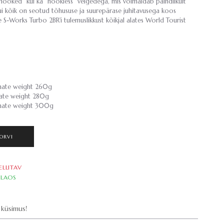
hooked” kui ka “hookless” velgedega, mis võimaldab paindlikult
Kui kõik on seotud tõhususe ja suurepärase juhitavusega koos
 S-Works Turbo 2BR'i tulemuslikkust kõikjal alates World Tourist
mate weight 260g
ate weight 280g
mate weight 300g
ORVI
ELLITAV
LAOS
küsimus!