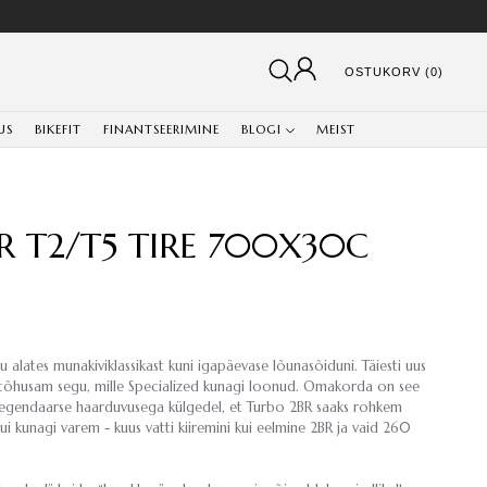
OSTUKORV (0)
US
BIKEFIT
FINANTSEERIMINE
BLOGI
MEIST
R T2/T5 TIRE 700X30C
lates munakiviklassikast kuni igapäevase lõunasõiduni. Täiesti uus
 tõhusam segu, mille Specialized kunagi loonud. Omakorda on see
egendaarse haarduvusega külgedel, et Turbo 2BR saaks rohkem
kui kunagi varem - kuus vatti kiiremini kui eelmine 2BR ja vaid 260