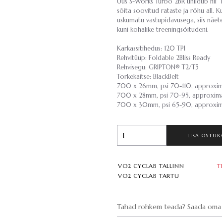
Uus S-Works Turbo 2BR ühildub nii “
sõita soovitud rataste ja rõhu all. 
uskumatu vastupidavusega, siis näete
kuni kohalike treeningsõitudeni.
Karkassitihedus: 120 TPI
Rehvitüüp: Foldable 2Bliss Ready
Rehvisegu: GRIPTON® T2/T5
Torkekaitse: BlackBelt
700 x 26mm, psi 70-110, approxi
700 x 28mm, psi 70-95, approxim
700 x 30mm, psi 65-90, approxi
LISA OSTUK
VO2 CYCLAB TALLINN
T
VO2 CYCLAB TARTU
Tahad rohkem teada? Saada oma 