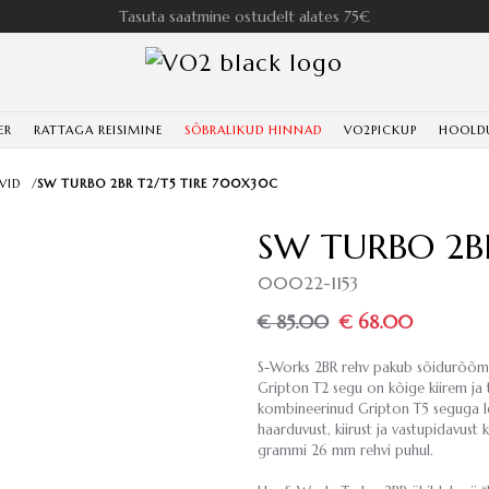
Tasuta saatmine ostudelt alates 75€
ER
RATTAGA REISIMINE
SÕBRALIKUD HINNAD
VO2PICKUP
HOOLD
VID
/
SW TURBO 2BR T2/T5 TIRE 700X30C
SW TURBO 2B
00022-1153
€ 85.00
€ 68.00
S-Works 2BR rehv pakub sõidurõõmu a
Gripton T2 segu on kõige kiirem ja
kombineerinud Gripton T5 seguga l
haarduvust, kiirust ja vastupidavust 
grammi 26 mm rehvi puhul.