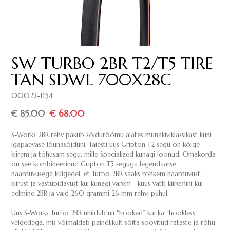
SW TURBO 2BR T2/T5 TIRE
TAN SDWL 700X28C
00022-1154
€ 85.00
€ 68.00
S-Works 2BR rehv pakub sõidurõõmu alates munakiviklassikast kuni
igapäevase lõunasõiduni. Täiesti uus Gripton T2 segu on kõige
kiirem ja tõhusam segu, mille Specialized kunagi loonud. Omakorda
on see kombineerinud Gripton T5 seguga legendaarse
haarduvusega külgedel, et Turbo 2BR saaks rohkem haarduvust,
kiirust ja vastupidavust kui kunagi varem - kuus vatti kiiremini kui
eelmine 2BR ja vaid 260 grammi 26 mm rehvi puhul.
Uus S-Works Turbo 2BR ühildub nii “hooked” kui ka “hookless”
velgedega, mis võimaldab paindlikult sõita soovitud rataste ja rõhu