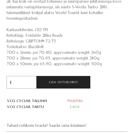
all. Kui kõik on seotud tõhususe ja suurepärase juhitavusega koos
uskumatu vastupidavusega, siis näete S-Works Turbo 2BR'i
tulemuslikkust kõikjal alates World Tourist kuni kohalike
treeningsõitudeni.
Karkassitihedus: 120 TPI
Rehvitüüp: Foldable 2Bliss Ready
Rehvisegu: GRIPTON® T2/T5
Torkekaitse: BlackBelt
700 x 26mm, psi 70-110, approximate weight 260g
700 x 28mm, psi 70-95, approximate weight 280g
700 x 30mm, psi 65-90, approximate weight 300g
LISA OSTUKORVI
VO2 CYCLAB TALLINN
TELLITAV
VO2 CYCLAB TARTU
LAOS
Tahad rohkem teada? Saada oma küsimus!