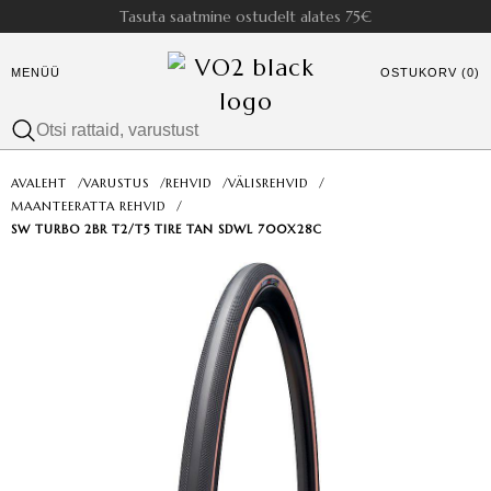
Tasuta saatmine ostudelt alates 75€
MENÜÜ
OSTUKORV (0)
AVALEHT
/
VARUSTUS
/
REHVID
/
VÄLISREHVID
/
MAANTEERATTA REHVID
/
SW TURBO 2BR T2/T5 TIRE TAN SDWL 700X28C