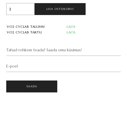
LISA OSTUKORVI
VO2 CYCLAB TALLINN
LAOS
VO2 CYCLAB TARTU
LAOS
Tahad rohkem teada? Saada oma küsimus!
E-post
SAADA