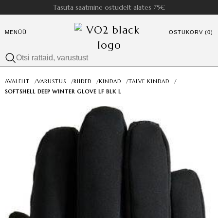
Tasuta saatmine ostudelt alates 75€
MENÜÜ
OSTUKORV (0)
AVALEHT
/
VARUSTUS
/
RIIDED
/
KINDAD
/
TALVE KINDAD
/
SOFTSHELL DEEP WINTER GLOVE LF BLK L