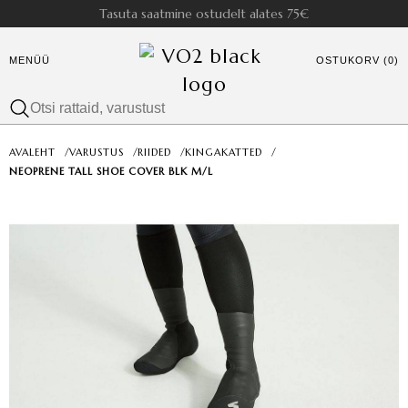
Tasuta saatmine ostudelt alates 75€
MENÜÜ
OSTUKORV (0)
AVALEHT
/
VARUSTUS
/
RIIDED
/
KINGAKATTED
/
NEOPRENE TALL SHOE COVER BLK M/L