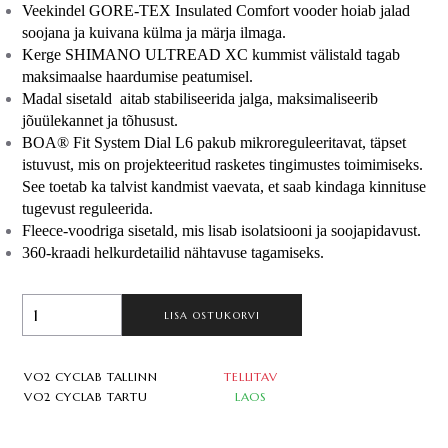
Veekindel GORE-TEX Insulated Comfort vooder hoiab jalad 
soojana ja kuivana külma ja märja ilmaga.
Kerge SHIMANO ULTREAD XC kummist välistald tagab 
maksimaalse haardumise peatumisel.
Madal sisetald  aitab stabiliseerida jalga, maksimaliseerib 
jõuülekannet ja tõhusust.
BOA® Fit System Dial L6 pakub mikroreguleeritavat, täpset 
istuvust, mis on projekteeritud rasketes tingimustes toimimiseks. 
See toetab ka talvist kandmist vaevata, et saab kindaga kinnituse 
tugevust reguleerida.
Fleece-voodriga sisetald, mis lisab isolatsiooni ja soojapidavust.
360-kraadi helkurdetailid nähtavuse tagamiseks.
LISA OSTUKORVI
VO2 CYCLAB TALLINN
TELLITAV
VO2 CYCLAB TARTU
LAOS