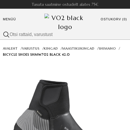
Tasuta saatmine ostudelt alates 75€
MENÜÜ
OSTUKORV (0)
AVALEHT
/
VARUSTUS
/
KINGAD
/
MAASTIKUKINGAD
/
SHIMANO
/
BICYCLE SHOES SH­MW702 BLACK 42.0