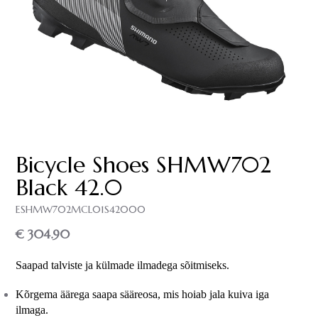
Bicycle Shoes SH­MW702
Black 42.0
ESHMW702MCL01S42000
€ 304.90
Saapad talviste ja külmade ilmadega sõitmiseks.
Kõrgema äärega saapa sääreosa, mis hoiab jala kuiva iga 
ilmaga.