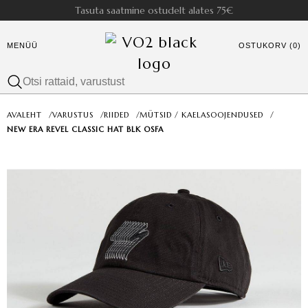
Tasuta saatmine ostudelt alates 75€
MENÜÜ
OSTUKORV (0)
AVALEHT
/
VARUSTUS
/
RIIDED
/
MÜTSID / KAELASOOJENDUSED
/
NEW ERA REVEL CLASSIC HAT BLK OSFA