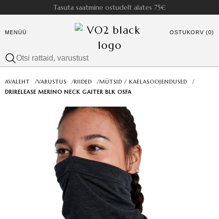
Tasuta saatmine ostudelt alates 75€
MENÜÜ
OSTUKORV (0)
AVALEHT
/
VARUSTUS
/
RIIDED
/
MÜTSID / KAELASOOJENDUSED
/
DRIRELEASE MERINO NECK GAITER BLK OSFA