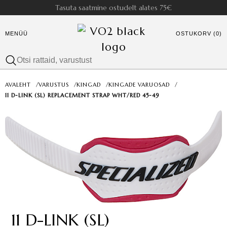
Tasuta saatmine ostudelt alates 75€
MENÜÜ
OSTUKORV (0)
AVALEHT
/
VARUSTUS
/
KINGAD
/
KINGADE VARUOSAD
/
11 D-LINK (SL) REPLACEMENT STRAP WHT/RED 45-49
11 D-LINK (SL)