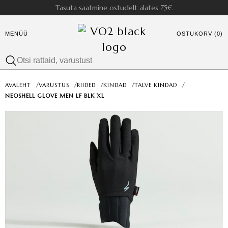
Tasuta saatmine ostudelt alates 75€
MENÜÜ
OSTUKORV (0)
AVALEHT
/
VARUSTUS
/
RIIDED
/
KINDAD
/
TALVE KINDAD
/
NEOSHELL GLOVE MEN LF BLK XL