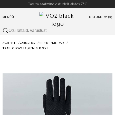
Tasuta saatmine ostudelt alates 75€
MENÜÜ
OSTUKORV (0)
AVALEHT
/
VARUSTUS
/
RIIDED
/
KINDAD
/
TRAIL GLOVE LF MEN BLK XXL