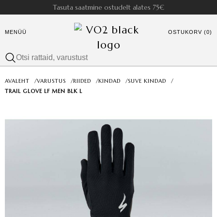
Tasuta saatmine ostudelt alates 75€
MENÜÜ
OSTUKORV (0)
AVALEHT
/
VARUSTUS
/
RIIDED
/
KINDAD
/
SUVE KINDAD
/
TRAIL GLOVE LF MEN BLK L