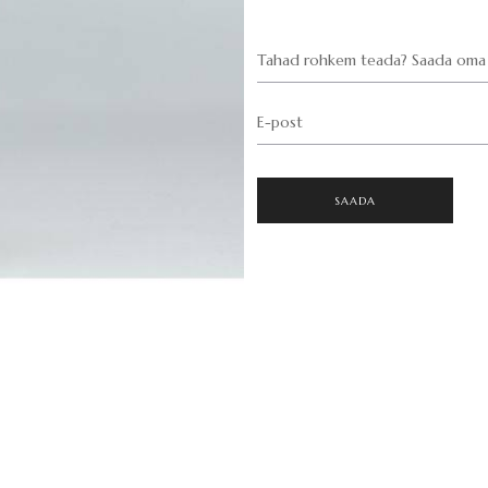
Tahad rohkem teada? Saada oma 
E-post
SAADA