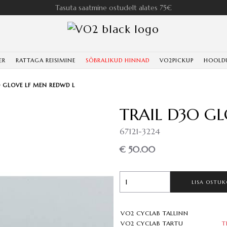
Tasuta saatmine ostudelt alates 75€
ER
RATTAGA REISIMINE
SÕBRALIKUD HINNAD
VO2PICKUP
HOOLD
O GLOVE LF MEN REDWD L
TRAIL D3O G
67121-3224
€ 50.00
LISA OSTUK
VO2 CYCLAB TALLINN
VO2 CYCLAB TARTU
T