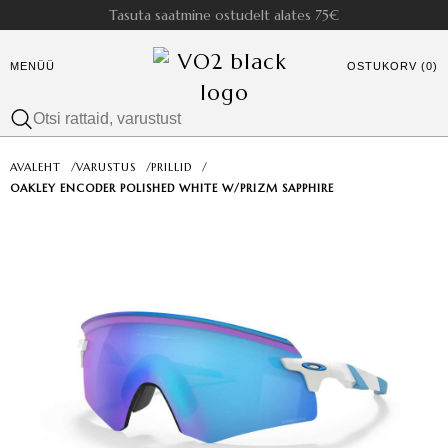
Tasuta saatmine ostudelt alates 75€
MENÜÜ
OSTUKORV (0)
AVALEHT
/
VARUSTUS
/
PRILLID
/
OAKLEY ENCODER POLISHED WHITE W/PRIZM SAPPHIRE