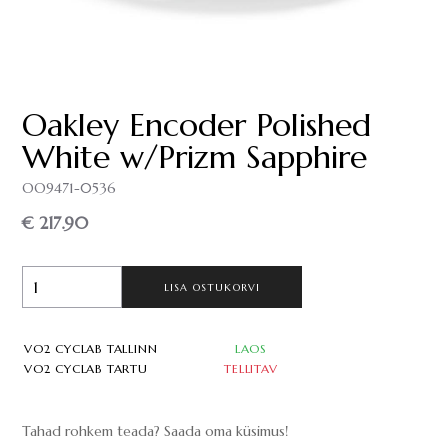
Oakley Encoder Polished
White w/Prizm Sapphire
OO9471-0536
€ 217.90
LISA OSTUKORVI
VO2 CYCLAB TALLINN
LAOS
VO2 CYCLAB TARTU
TELLITAV
Tahad rohkem teada? Saada oma küsimus!