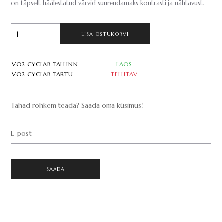
on täpselt häälestatud värvid suurendamaks kontrasti ja nähtavust.
LISA OSTUKORVI
VO2 CYCLAB TALLINN
LAOS
VO2 CYCLAB TARTU
TELLITAV
Tahad rohkem teada? Saada oma küsimus!
E-post
SAADA