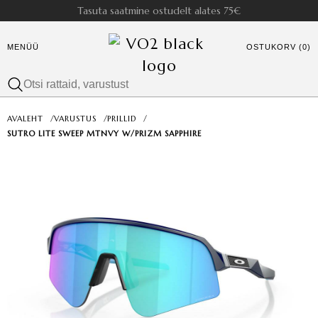
Tasuta saatmine ostudelt alates 75€
MENÜÜ
OSTUKORV (0)
AVALEHT
/
VARUSTUS
/
PRILLID
/
SUTRO LITE SWEEP MTNVY W/PRIZM SAPPHIRE