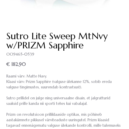
Sutro Lite Sweep MtNvy
w/PRIZM Sapphire
OO9465-0539
€ 182.90
Raami värv: Matte Navy.
Klaasi värv: Prizm Sapphire (valguse ülekanne 12%, sobib ereda
valguse tingimustes, suurendab kontrastsust).
Sutro prillidel on julge ning universaalne disain, et jalgratturid
saaksid prille kanda nii sporti tehes kui vabalajal.
Prizm on revolutsioon prilliklaaside optikas, mis põhineb
aastakümnete pikkusel värviteaduste uuringutel. Prizm klaasid
tagavad ennenägematu valguse ülekande kontrolli, mille tulemuseks