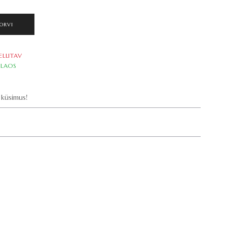
ORVI
ELLITAV
LAOS
küsimus!