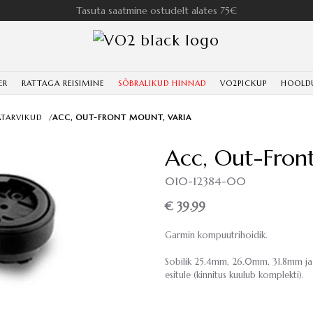
Tasuta saatmine ostudelt alates 75€
ER
RATTAGA REISIMINE
SÕBRALIKUD HINNAD
VO2PICKUP
HOOLD
ATARVIKUD
/
ACC, OUT-FRONT MOUNT, VARIA
Acc, Out-Fron
010-12384-00
€ 39.99
Garmin kompuutrihoidik.
Sobilik 25.4mm, 26.0mm, 31.8mm ja 
esitule (kinnitus kuulub komplekti).