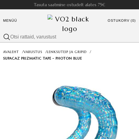
Tasuta saatmine ostudelt alates 75€
MENÜÜ
OSTUKORV (0)
AVALEHT
/
VARUSTUS
/
LENKSUTEIP JA GRIPID
/
SUPACAZ PRIZMATIC TAPE - PHOTON BLUE