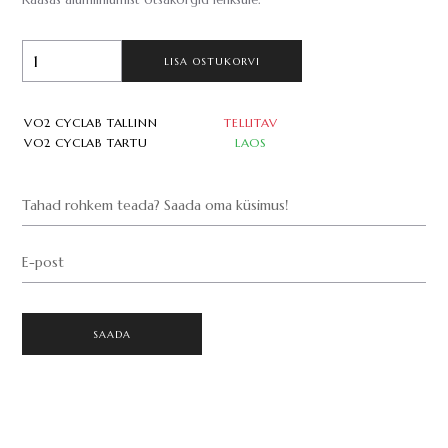
Kaasas alumiiniumist otsakorgid lenksule.
LISA OSTUKORVI
VO2 CYCLAB TALLINN
TELLITAV
VO2 CYCLAB TARTU
LAOS
Tahad rohkem teada? Saada oma küsimus!
E-post
SAADA