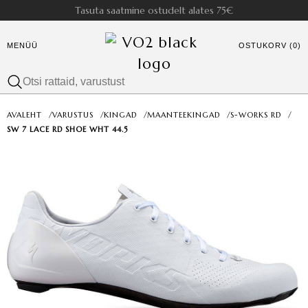
Tasuta saatmine ostudelt alates 75€
MENÜÜ
OSTUKORV (0)
AVALEHT
/
VARUSTUS
/
KINGAD
/
MAANTEEKINGAD
/
S-WORKS RD
/
SW 7 LACE RD SHOE WHT 44.5