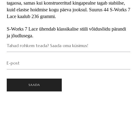
tagaosa, samas kui konstrueeritud kingapealne tagab stabiilse, 
kuid elastse hoidmise kogu päeva jooksul. Suurus 44 S-Works 7 
Lace kaalub 236 grammi.
S-Works 7 Lace ühendab klassikalise stiili võidusõidu pärandi 
ja jõudlusega.
Tahad rohkem teada? Saada oma küsimus!
E-post
SAADA