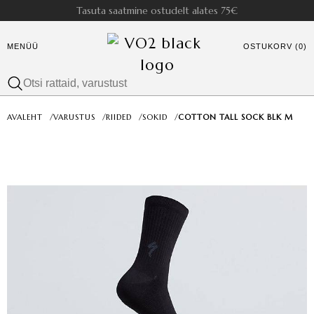
Tasuta saatmine ostudelt alates 75€
MENÜÜ
OSTUKORV (0)
AVALEHT
/
VARUSTUS
/
RIIDED
/
SOKID
/
COTTON TALL SOCK BLK M