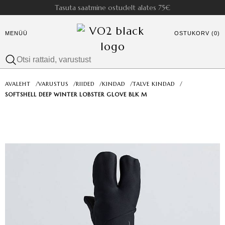
Tasuta saatmine ostudelt alates 75€
MENÜÜ
OSTUKORV (0)
AVALEHT
/
VARUSTUS
/
RIIDED
/
KINDAD
/
TALVE KINDAD
/
SOFTSHELL DEEP WINTER LOBSTER GLOVE BLK M