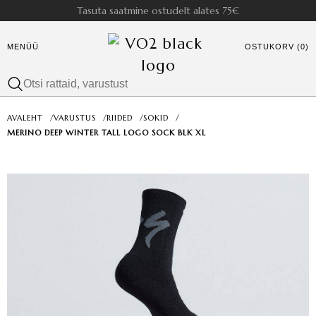
Tasuta saatmine ostudelt alates 75€
MENÜÜ
OSTUKORV (0)
AVALEHT
/
VARUSTUS
/
RIIDED
/
SOKID
/
MERINO DEEP WINTER TALL LOGO SOCK BLK XL