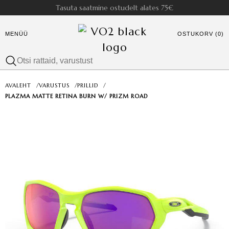
Tasuta saatmine ostudelt alates 75€
MENÜÜ
OSTUKORV (0)
AVALEHT
/
VARUSTUS
/
PRILLID
/
PLAZMA MATTE RETINA BURN W/ PRIZM ROAD