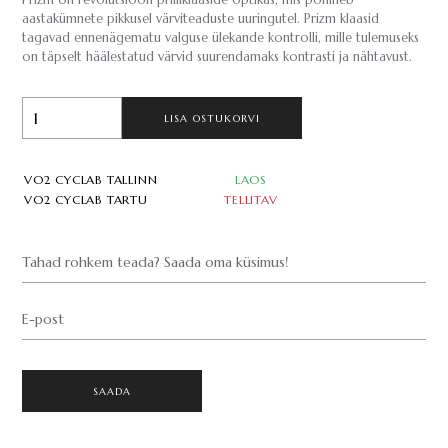
Prizm on revolutsioon prilliklaaside optikas, mis põhineb
aastakümnete pikkusel värviteaduste uuringutel. Prizm klaasid
tagavad ennenägematu valguse ülekande kontrolli, mille tulemuseks
on täpselt häälestatud värvid suurendamaks kontrasti ja nähtavust.
LISA OSTUKORVI
VO2 CYCLAB TALLINN
LAOS
VO2 CYCLAB TARTU
TELLITAV
Tahad rohkem teada? Saada oma küsimus!
E-post
SAADA