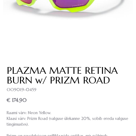
PLAZMA MATTE RETINA
BURN w/ PRIZM ROAD
OO9019-0459
€ 174.90
Raami värv: Neon Yellow.
Klaasi värv: Prizm Road (valguse ülekanne 20%, sobib ereda valguse
tingimustes).