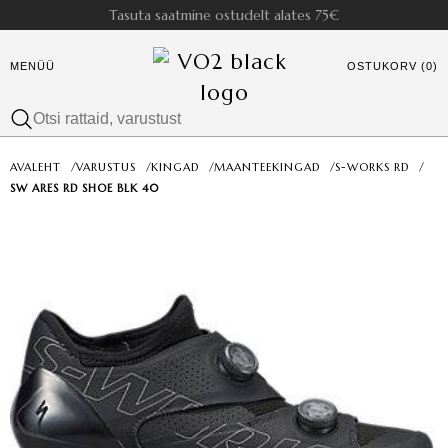
Tasuta saatmine ostudelt alates 75€
MENÜÜ
OSTUKORV (0)
AVALEHT
/
VARUSTUS
/
KINGAD
/
MAANTEEKINGAD
/
S-WORKS RD
/
SW ARES RD SHOE BLK 40