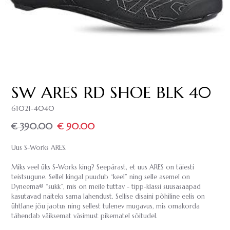
SW ARES RD SHOE BLK 40
61021-4040
€ 390.00
€ 90.00
Uus S-Works ARES.
Miks veel üks S-Works king? Seepärast, et uus ARES on täiesti
teistsugune. Sellel kingal puudub “keel” ning selle asemel on
Dyneema® “sukk”, mis on meile tuttav - tipp-klassi suusasaapad
kasutavad näiteks sama lahendust. Sellise disaini põhiline eelis on
ühtlane jõu jaotus ning sellest tulenev mugavus, mis omakorda
tähendab väiksemat väsimust pikematel sõitudel.