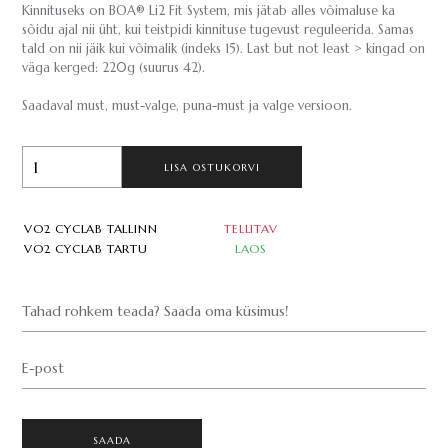
Kinnituseks on BOA® Li2 Fit System, mis jätab alles võimaluse ka
sõidu ajal nii üht, kui teistpidi kinnituse tugevust reguleerida. Samas
tald on nii jäik kui võimalik (indeks 15). Last but not least > kingad on
väga kerged: 220g (suurus 42).
Saadaval must, must-valge, puna-must ja valge versioon.
LISA OSTUKORVI
VO2 CYCLAB TALLINN
TELLITAV
VO2 CYCLAB TARTU
LAOS
Tahad rohkem teada? Saada oma küsimus!
E-post
SAADA