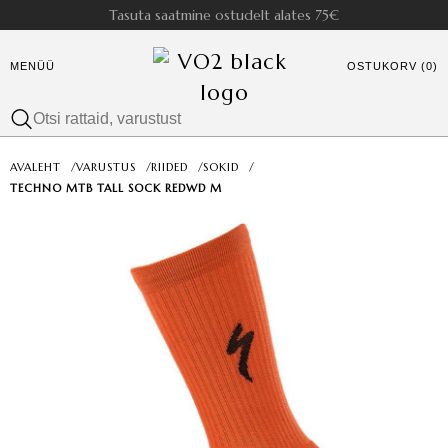
Tasuta saatmine ostudelt alates 75€
MENÜÜ
OSTUKORV (0)
AVALEHT
/
VARUSTUS
/
RIIDED
/
SOKID
/
TECHNO MTB TALL SOCK REDWD M