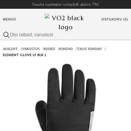
Tasuta saatmine ostudelt alates 75€
MENÜÜ
OSTUKORV (0)
AVALEHT
/
VARUSTUS
/
RIIDED
/
KINDAD
/
TALVE KINDAD
/
ELEMENT GLOVE LF BLK L