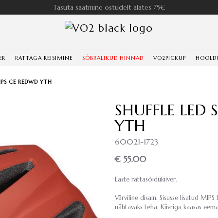
Tasuta saatmine ostudelt alates 75€
ER
RATTAGA REISIMINE
SÕBRALIKUD HINNAD
VO2PICKUP
HOOLD
IPS CE REDWD YTH
SHUFFLE LED
YTH
60021-1723
€ 55.00
Laste rattasõidukiiver.
Värviline disain. Sisusse lisatud MIPS 
nähtavaks teha. Kiivriga kaasas eem