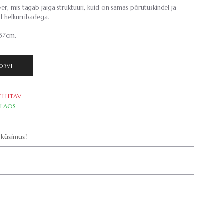
r, mis tagab jäiga struktuuri, kuid on samas põrutuskindel ja
ud helkurribadega.
-57cm.
ORVI
ELLITAV
LAOS
küsimus!