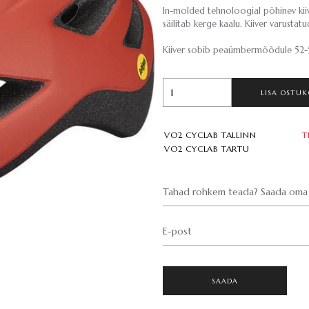
In-molded tehnoloogial põhinev kiive
säilitab kerge kaalu. Kiiver varustat
Kiiver sobib peaümbermõõdule 52
LISA OSTUK
VO2 CYCLAB TALLINN
T
VO2 CYCLAB TARTU
Tahad rohkem teada? Saada oma 
E-post
SAADA