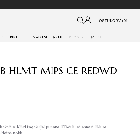
OSTUKORV (0)
US
BIKEFIT
FINANTSEERIMINE
BLOGI
MEIST
 SB HLMT MIPS CE REDWD
lisakaitse. Kiivri tagaküljel punane LED-tuli, et ennast liikluses
aldatav nokk.