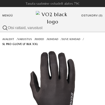
Tasuta saatmine ostudelt alates 75€
MENÜÜ
OSTUKORV (0)
AVALEHT
/
VARUSTUS
/
RIIDED
/
KINDAD
/
SUVE KINDAD
/
SL PRO GLOVE LF BLK XXL