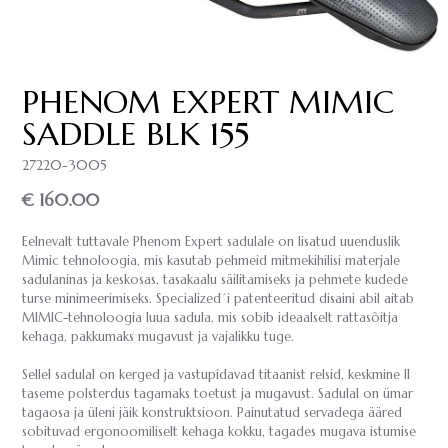
PHENOM EXPERT MIMIC
SADDLE BLK 155
27220-3005
€ 160.00
Eelnevalt tuttavale Phenom Expert sadulale on lisatud uuenduslik
Mimic tehnoloogia, mis kasutab pehmeid mitmekihilisi materjale
sadulaninas ja keskosas, tasakaalu säilitamiseks ja pehmete kudede
turse minimeerimiseks. Specialized´i patenteeritud disaini abil aitab
MIMIC-tehnoloogia luua sadula, mis sobib ideaalselt rattasõitja
kehaga, pakkumaks mugavust ja vajalikku tuge.
Sellel sadulal on kerged ja vastupidavad titaanist relsid, keskmine II
taseme polsterdus tagamaks toetust ja mugavust. Sadulal on ümar
tagaosa ja üleni jäik konstruktsioon. Painutatud servadega ääred
sobituvad ergonoomiliselt kehaga kokku, tagades mugava istumise