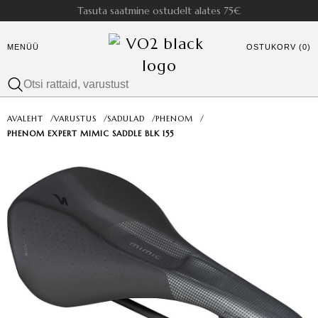
Tasuta saatmine ostudelt alates 75€
MENÜÜ
OSTUKORV (0)
AVALEHT
/
VARUSTUS
/
SADULAD
/
PHENOM
/
PHENOM EXPERT MIMIC SADDLE BLK 155