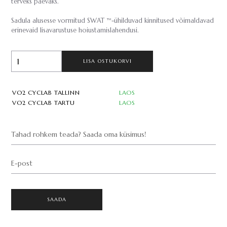
terveks päevaks.
Sadula alusesse vormitud SWAT ™-ühilduvad kinnitused võimaldavad
erinevaid lisavarustuse hoiustamislahendusi.
LISA OSTUKORVI
VO2 CYCLAB TALLINN
LAOS
VO2 CYCLAB TARTU
LAOS
Tahad rohkem teada? Saada oma küsimus!
E-post
SAADA