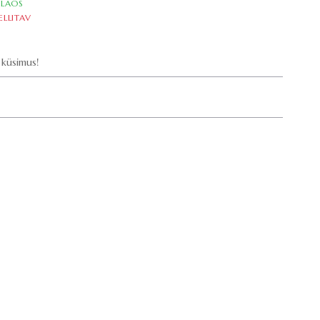
LAOS
ELLITAV
küsimus!