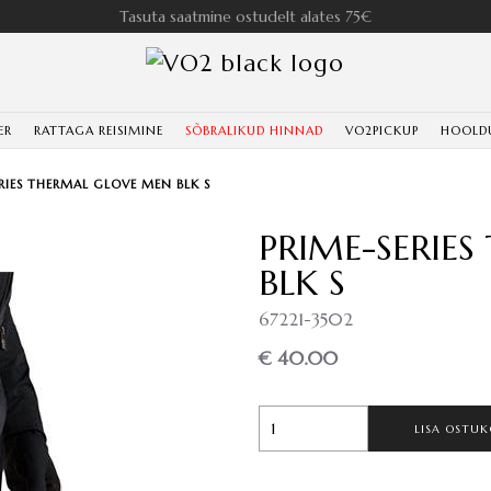
Tasuta saatmine ostudelt alates 75€
ER
RATTAGA REISIMINE
SÕBRALIKUD HINNAD
VO2PICKUP
HOOLD
RIES THERMAL GLOVE MEN BLK S
PRIME-SERIE
BLK S
67221-3502
€ 40.00
LISA OSTUK