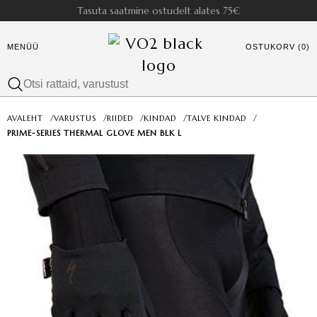
Tasuta saatmine ostudelt alates 75€
MENÜÜ
OSTUKORV (0)
AVALEHT
/
VARUSTUS
/
RIIDED
/
KINDAD
/
TALVE KINDAD
/
PRIME-SERIES THERMAL GLOVE MEN BLK L