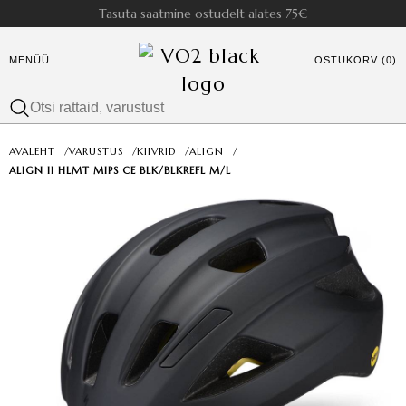
Tasuta saatmine ostudelt alates 75€
MENÜÜ
OSTUKORV (0)
AVALEHT
/
VARUSTUS
/
KIIVRID
/
ALIGN
/
ALIGN II HLMT MIPS CE BLK/BLKREFL M/L