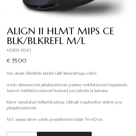
ALIGN II HLMT MIPS CE
BLK/BLKREFL M/L
60821-1043
€ 55.00
Uus disain. Klientide kindel valik linnarattaga sõites.
4.nda dimensiooni jahutussüsteem parima ventilatsiooni tagamiseks.
Suured ventilatsiooniavad hoiavad pea jaheda ja kuivana.
Kiiver varustatud helkurribadega. Lihtsalt reguleeritav ümber pea
pingutussüsteem.
M/L suurus kiiver sobib peaümbermõõdule 56-60cm.