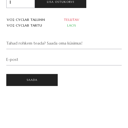
LISA OSTUKORVI
VO2 CYCLAB TALLINN
TELLITAV
VO2 CYCLAB TARTU
LAOS
Tahad rohkem teada? Saada oma küsimus!
E-post
SAADA