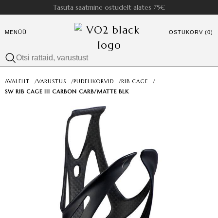
Tasuta saatmine ostudelt alates 75€
MENÜÜ
OSTUKORV (0)
AVALEHT
/
VARUSTUS
/
PUDELIKORVID
/
RIB CAGE
/
SW RIB CAGE III CARBON CARB/MATTE BLK