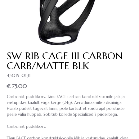
SW RIB CAGE III CARBON
CARB/MATTE BLK
43019-0131
€ 75.00
Carbonist pudelikorv. Tänu FACT carbon konstruktsioonile jäik ja
vastupidav, kaalult väga kerge (24g). Aerodünaamilise disainiga.
Hoiab pudelit tugevalt kinni, pole kartust et sõidu ajal põrutuste
peale välja hüppab. Sobitub kõikide Specialized´i pudelitega.
Carbonist pudelikorv.
Tänu FACT carbon konstruktsioonile jäik ja vastupidav, kaalult väga