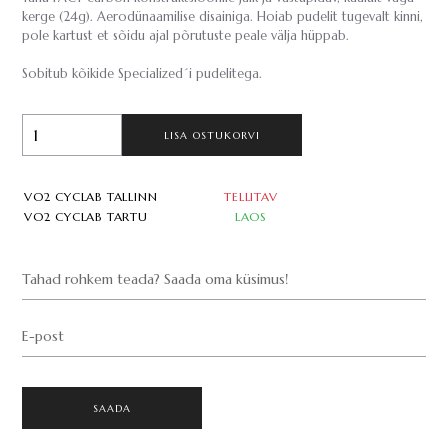
kerge (24g). Aerodünaamilise disainiga. Hoiab pudelit tugevalt kinni,
pole kartust et sõidu ajal põrutuste peale välja hüppab.
Sobitub kõikide Specialized´i pudelitega.
LISA OSTUKORVI
VO2 CYCLAB TALLINN
TELLITAV
VO2 CYCLAB TARTU
LAOS
Tahad rohkem teada? Saada oma küsimus!
E-post
SAADA