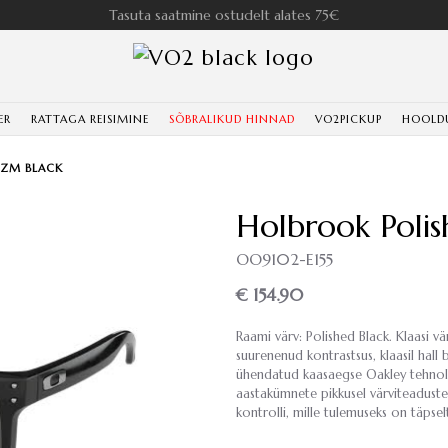
Tasuta saatmine ostudelt alates 75€
ER
RATTAGA REISIMINE
SÕBRALIKUD HINNAD
VO2PICKUP
HOOLD
IZM BLACK
Holbrook Poli
OO9102-E155
€ 154.90
Raami värv: Polished Black. Klaasi v
suurenenud kontrastsus, klaasil hall 
ühendatud kaasaegse Oakley tehnolo
aastakümnete pikkusel värviteadust
kontrolli, mille tulemuseks on täpse