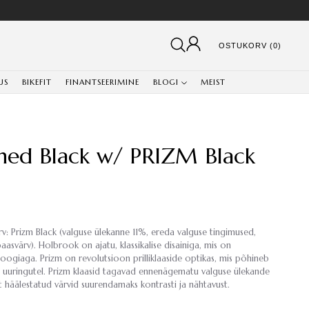
OSTUKORV (0)
US
BIKEFIT
FINANTSEERIMINE
BLOGI
MEIST
shed Black w/ PRIZM Black
ärv: Prizm Black (valguse ülekanne 11%, ereda valguse tingimused,
baasvärv). Holbrook on ajatu, klassikalise disainiga, mis on
ogiaga. Prizm on revolutsioon prilliklaaside optikas, mis põhineb
e uuringutel. Prizm klaasid tagavad ennenägematu valguse ülekande
lt häälestatud värvid suurendamaks kontrasti ja nähtavust.