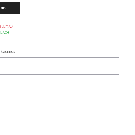
ORVI
ELLITAV
LAOS
küsimus!