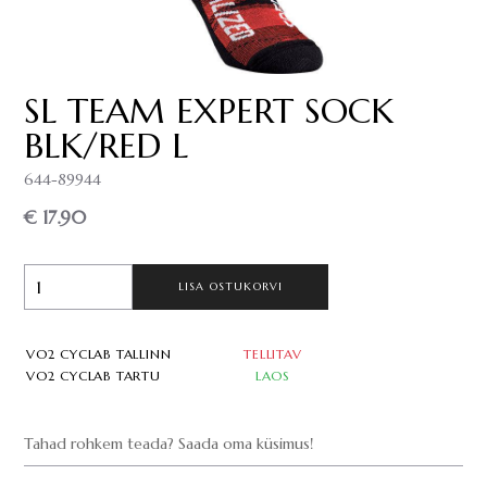
SL TEAM EXPERT SOCK
BLK/RED L
644-89944
€ 17.90
LISA OSTUKORVI
VO2 CYCLAB TALLINN
TELLITAV
VO2 CYCLAB TARTU
LAOS
Tahad rohkem teada? Saada oma küsimus!