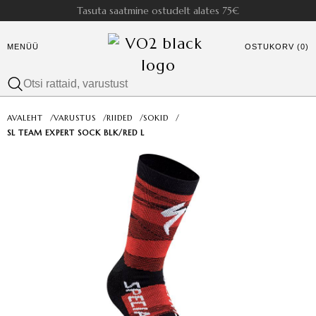
Tasuta saatmine ostudelt alates 75€
MENÜÜ
OSTUKORV (0)
AVALEHT
/
VARUSTUS
/
RIIDED
/
SOKID
/
SL TEAM EXPERT SOCK BLK/RED L