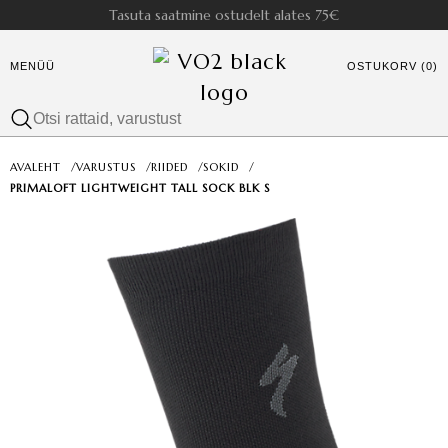
Tasuta saatmine ostudelt alates 75€
MENÜÜ
OSTUKORV (0)
AVALEHT
/
VARUSTUS
/
RIIDED
/
SOKID
/
PRIMALOFT LIGHTWEIGHT TALL SOCK BLK S