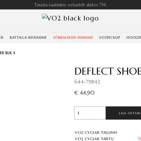
Tasuta saatmine ostudelt alates 75€
ER
RATTAGA REISIMINE
SÕBRALIKUD HINNAD
VO2PICKUP
HOOLD
ER BLK S
DEFLECT SHOE
644-79842
€ 44.90
LISA OSTUK
VO2 CYCLAB TALLINN
VO2 CYCLAB TARTU
T