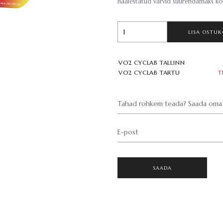
häälestatud värvid suurendamaks kon
LISA OSTUK
VO2 CYCLAB TALLINN
VO2 CYCLAB TARTU
T
Tahad rohkem teada? Saada oma 
E-post
SAADA