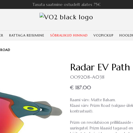
Tasuta saatmine ostudelt alates 75€
ER
RATTAGA REISIMINE
SÕBRALIKUD HINNAD
VO2PICKUP
HOOLD
 ROAD
Radar EV Pat
OO9208-A038
€ 187.00
Raami värv: Matte Balsam.
Klaasi värv: Prizm Road (valguse ül
kontrastsust).
Prizm on revolutsioon prilliklaasid
uuringutel. Prizm klaasid tagavad e