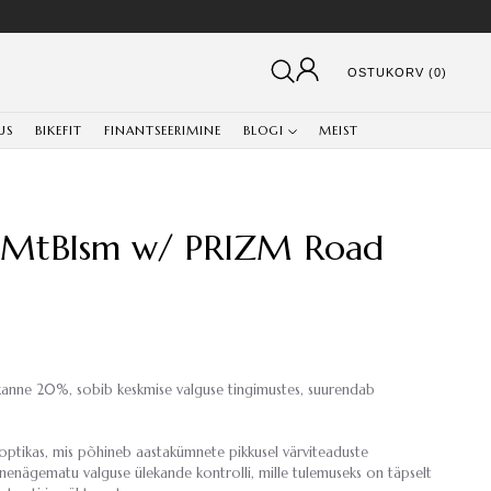
OSTUKORV (0)
US
BIKEFIT
FINANTSEERIMINE
BLOGI
MEIST
h MtBlsm w/ PRIZM Road
ekanne 20%, sobib keskmise valguse tingimustes, suurendab
e optikas, mis põhineb aastakümnete pikkusel värviteaduste
nnenägematu valguse ülekande kontrolli, mille tulemuseks on täpselt