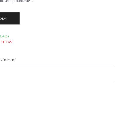
trasti ja nähtavust.
ORVI
LAOS
ELLITAV
küsimus!