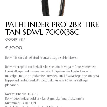
PATHFINDER PRO 2BR TIRE
TAN SDWL 700X38C
00019-4417
€ 50.00
Rehv mis on valmistatud kruusarattaga seiklemiseks.
Rehvi veerepind on keskelt sile, see annab väga mõnus veeremise
kõvakattega teel, samas on rehvi külgmine äär kaetud kareda
mustriga, mis loob pidamise kurvides, kus kõvakattega tee on otsa
lõppenud. Sobib eeskätt sõitudeks kuivale kõvema kattega
pinnasele.
Karkassitihedus: 120 TPI
Rehvitüüp: kokku volditav, kasutamiseks ilma sisekummita
Kummisegu: GRIPTON