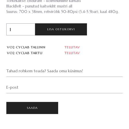
Torkekaitse: Endurant – kolmekihiline karkass
BlackBelt - punutud kaitsekiht mustri all
Suurus: 700 x 38mm, rehvirõhk 50-80psi (3.4-5.5bar), kaal 480g.
LISA OSTUKORVI
VO2 CYCLAB TALLINN
TELLITAV
VO2 CYCLAB TARTU
TELLITAV
Tahad rohkem teada? Saada oma küsimus!
E-post
SAADA