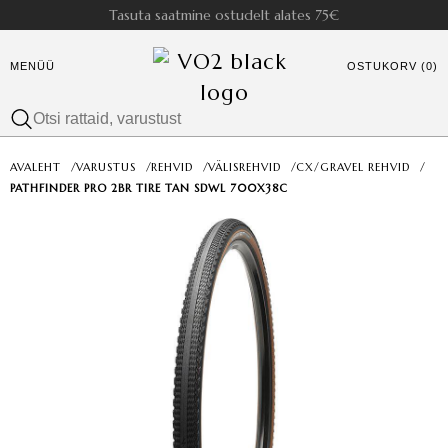
Tasuta saatmine ostudelt alates 75€
MENÜÜ
OSTUKORV (0)
AVALEHT
/
VARUSTUS
/
REHVID
/
VÄLISREHVID
/
CX/GRAVEL REHVID
/
PATHFINDER PRO 2BR TIRE TAN SDWL 700X38C