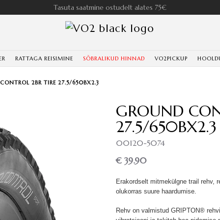
Tasuta saatmine ostudelt alates 75€
ER
RATTAGA REISIMINE
SÕBRALIKUD HINNAD
VO2PICKUP
HOOLD
ONTROL 2BR TIRE 27.5/650BX2.3
GROUND CONT
27.5/650BX2.3
00120-5074
€ 39.90
Erakordselt mitmekülgne trail rehv,
olukorras suure haardumise.
Rehv on valmistud GRIPTON® rehvis