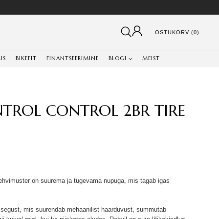
OSTUKORV (0)
US
BIKEFIT
FINANTSEERIMINE
BLOGI
MEIST
ROL CONTROL 2BR TIRE
 rehvimuster on suurema ja tugevama nupuga, mis tagab igas
egust, mis suurendab mehaanilist haarduvust, summutab