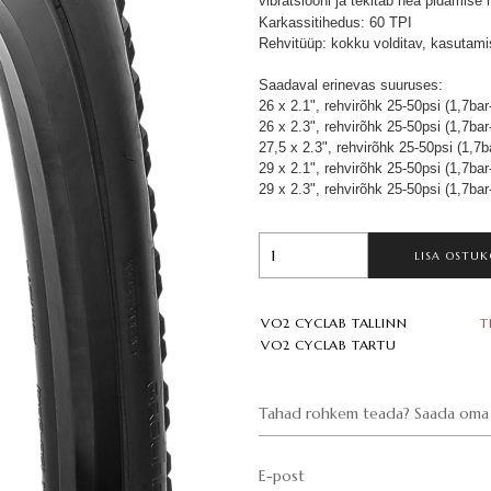
vibratsiooni ja tekitab hea pidamise n
Karkassitihedus: 60 TPI
Rehvitüüp: kokku volditav, kasutami
Saadaval erinevas suuruses:
26 x 2.1", rehvirõhk 25-50psi (1,7ba
26 x 2.3", rehvirõhk 25-50psi (1,7ba
27,5 x 2.3", rehvirõhk 25-50psi (1,7
29 x 2.1", rehvirõhk 25-50psi (1,7ba
29 x 2.3", rehvirõhk 25-50psi (1,7ba
LISA OSTUK
VO2 CYCLAB TALLINN
T
VO2 CYCLAB TARTU
Tahad rohkem teada? Saada oma 
E-post