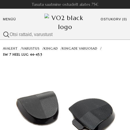
Tasuta saatmine ostudelt alates 75€
MENÜÜ
OSTUKORV (0)
AVALEHT
/
VARUSTUS
/
KINGAD
/
KINGADE VARUOSAD
/
SW 7 HEEL LUG 44-45.5