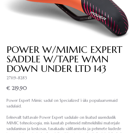
POWER W/MIMIC EXPERT
SADDLE W/TAPE WMN
DOWN UNDER LTD 143
27119-8283
€ 219.90
Power Expert Mimic sadul on Specialized´i üks populaarsemaid
sadulaid.
Eelnevalt tuttavale Power Expert sadulale on lisatud uuenduslik
MIMIC tehnoloogia, mis kasutab pehmeid mitmekihilisi materjale
sadulaninas ja keskosas, tasakaalu säilitamiseks ja pehmete kudede