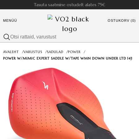
Tasuta saatmine ostudelt alates 75€
MENÜÜ
OSTUKORV (0)
AVALEHT
/
VARUSTUS
/
SADULAD
/
POWER
/
POWER W/MIMIC EXPERT SADDLE W/TAPE WMN DOWN UNDER LTD 143