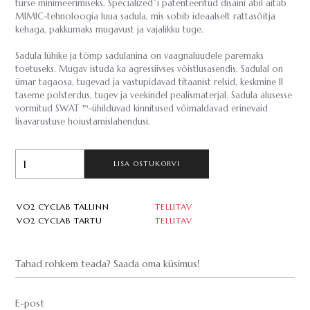
turse minimeerimiseks. Specialized´i patenteeritud disaini abil aitab
MIMIC-tehnoloogia luua sadula, mis sobib ideaalselt rattasõitja
kehaga, pakkumaks mugavust ja vajalikku tuge.
Sadula lühike ja tömp sadulanina on vaagnaluudele paremaks
toetuseks. Mugav istuda ka agressiivses võistlusasendis. Sadulal on
ümar tagaosa, tugevad ja vastupidavad titaanist relsid, keskmine II
taseme polsterdus, tugev ja veekindel pealismaterjal. Sadula alusesse
vormitud SWAT ™-ühilduvad kinnitused võimaldavad erinevaid
lisavarustuse hoiustamislahendusi.
LISA OSTUKORVI
VO2 CYCLAB TALLINN
TELLITAV
VO2 CYCLAB TARTU
TELLITAV
Tahad rohkem teada? Saada oma küsimus!
E-post