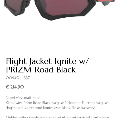
Flight Jacket Ignite w/
PRIZM Road Black
OO9401-1337
€ 214.90
Raami värv: matt must.
Klaasi värv: Prizm Road Black (valguse ülekanne 11%, ereda valguse
tingimused, suurenenud kontrastsus, klaasil Rose baasvärv).