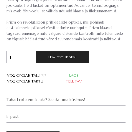
Multispordiga tegelejatele, sobivad nii maanteeratturile kui metsas
jooksjale. Field Jacket on optimeeritud Advancer tehnoloogiaga,
mis avab õhuvoolu, et vältida uduseid klaase ja ülekuumenemist.
Prizm on revolutsioon prilliklaaside optikas, mis põhineb
aastakümnete pikkusel värviteaduste uuringutel. Prizm klaasid
tagavad ennenägematu valguse ülekande kontrolli, mille tulemuseks
on täpselt häälestatud värvid suurendamaks kontrasti ja nähtavust.
LISA OSTUKORVI
VO2 CYCLAB TALLINN
LAOS
VO2 CYCLAB TARTU
TELLITAV
Tahad rohkem teada? Saada oma küsimus!
E-post