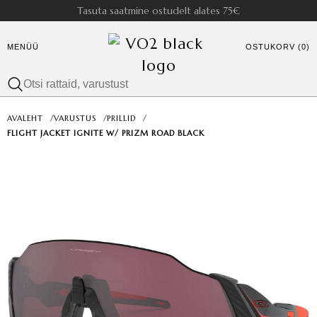
Tasuta saatmine ostudelt alates 75€
MENÜÜ
OSTUKORV (0)
AVALEHT
/
VARUSTUS
/
PRILLID
/
FLIGHT JACKET IGNITE W/ PRIZM ROAD BLACK