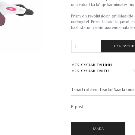
udu vabad ka kõige karmimates ting
Prizm on revolutsioon prilliklaasid
uuringutel. Prizm klaasid tagavad e
häälestatud värvid suurendamaks kon
LISA OSTUK
VO2 CYCLAB TALLINN
VO2 CYCLAB TARTU
T
Tahad rohkem teada? Saada oma 
E-post
SAADA