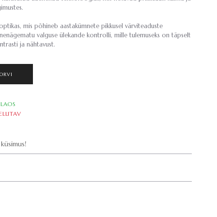
imustes.
e optikas, mis põhineb aastakümnete pikkusel värviteaduste
nnenägematu valguse ülekande kontrolli, mille tulemuseks on täpselt
trasti ja nähtavust.
ORVI
LAOS
ELLITAV
küsimus!