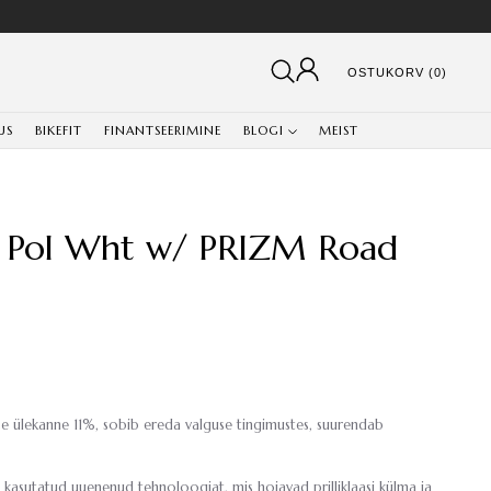
OSTUKORV (0)
US
BIKEFIT
FINANTSEERIMINE
BLOGI
MEIST
r Pol Wht w/ PRIZM Road
use ülekanne 11%, sobib ereda valguse tingimustes, suurendab
 kasutatud uuenenud tehnoloogiat, mis hoiavad prilliklaasi külma ja