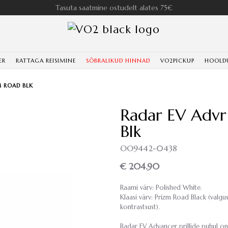
Tasuta saatmine ostudelt alates 75€
ER
RATTAGA REISIMINE
SÕBRALIKUD HINNAD
VO2PICKUP
HOOLD
M ROAD BLK
Radar EV Adv
Blk
OO9442-0438
€ 204.90
Raami värv: Polished White.
Klaasi värv: Prizm Road Black (valg
kontrastsust).
Radar EV Advancer prillide puhul on