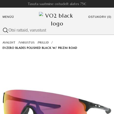
Tasuta saatmine ostudelt alates 75€
MENÜÜ
OSTUKORV (0)
AVALEHT
/
VARUSTUS
/
PRILLID
/
EVZERO BLADES POLISHED BLACK W/ PRIZM ROAD