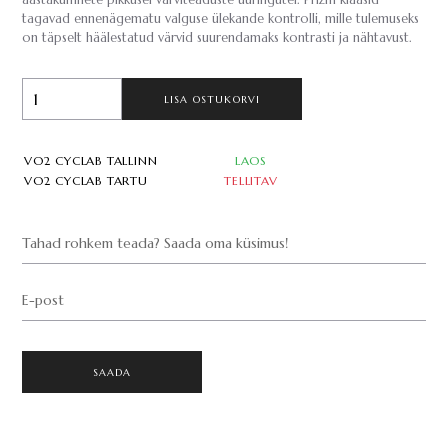
aastakümnete pikkusel värviteaduste uuringutel. Prizm klaasid
tagavad ennenägematu valguse ülekande kontrolli, mille tulemuseks
on täpselt häälestatud värvid suurendamaks kontrasti ja nähtavust.
LISA OSTUKORVI
VO2 CYCLAB TALLINN
LAOS
VO2 CYCLAB TARTU
TELLITAV
Tahad rohkem teada? Saada oma küsimus!
E-post
SAADA