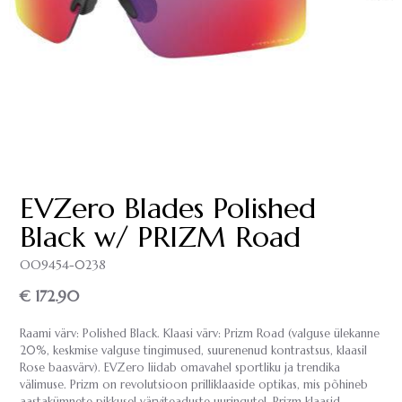
EVZero Blades Polished
Black w/ PRIZM Road
OO9454-0238
€ 172.90
Raami värv: Polished Black. Klaasi värv: Prizm Road (valguse ülekanne
20%, keskmise valguse tingimused, suurenenud kontrastsus, klaasil
Rose baasvärv). EVZero liidab omavahel sportliku ja trendika
välimuse. Prizm on revolutsioon prilliklaaside optikas, mis põhineb