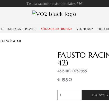
Tasuta saatmine ostudelt alates 75€
ER
RATTAGA REISIMINE
SÕBRALIKUD HINNAD
VO2PICKUP
HOOLD
ITE M (40-42)
FAUSTO RACI
42)
451511100752995
€ 19.90
LISA OSTUK