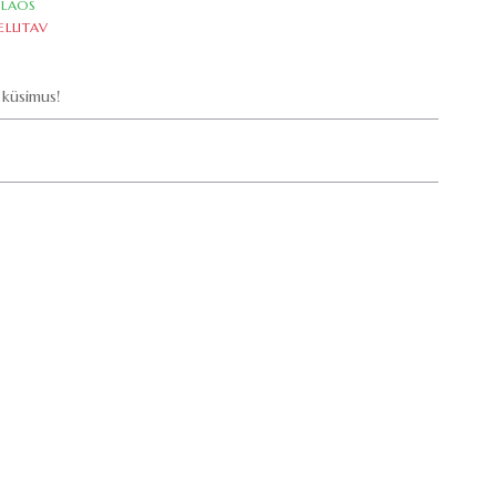
LAOS
ELLITAV
küsimus!