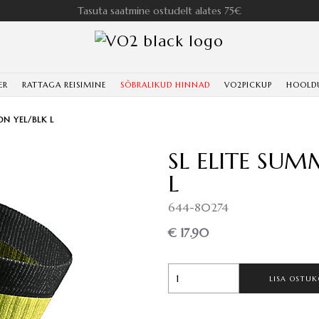
Tasuta saatmine ostudelt alates 75€
ER
RATTAGA REISIMINE
SÕBRALIKUD HINNAD
VO2PICKUP
HOOLD
ON YEL/BLK L
SL ELITE SU
L
644-80274
€ 17.90
LISA OSTUK