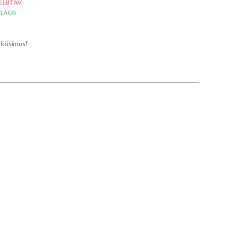
ELLITAV
LAOS
küsimus!