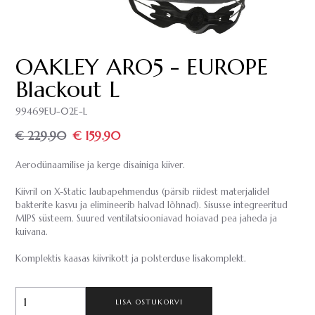
OAKLEY ARO5 - EUROPE
Blackout L
99469EU-02E-L
€ 229.90
€ 159.90
Aerodünaamilise ja kerge disainiga kiiver.
Kiivril on X-Static laubapehmendus (pärsib riidest materjalidel
bakterite kasvu ja elimineerib halvad lõhnad). Sisusse integreeritud
MIPS süsteem. Suured ventilatsiooniavad hoiavad pea jaheda ja
kuivana.
Komplektis kaasas kiivrikott ja polsterduse lisakomplekt.
LISA OSTUKORVI