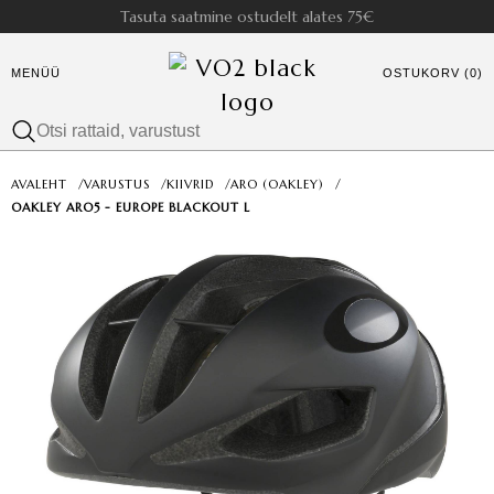
Tasuta saatmine ostudelt alates 75€
MENÜÜ
OSTUKORV (0)
AVALEHT
/
VARUSTUS
/
KIIVRID
/
ARO (OAKLEY)
/
OAKLEY ARO5 - EUROPE BLACKOUT L